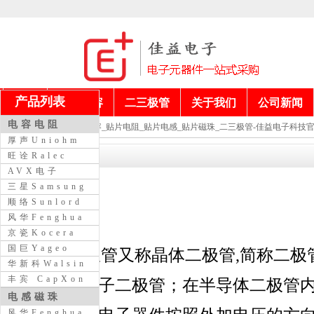
产品列表
首页
电阻电容
二三极管
关于我们
公司新闻
电容电阻
当前位置：
贴片电容_贴片电阻_贴片电感_贴片磁珠_二三极管-佳益电子科技
厚声Uniohm
贴片二极管
旺诠Ralec
AVX电子
三星Samsung
顺络Sunlord
风华Fenghua
京瓷Kocera
国巨Yageo
贴片二极管
又称晶体二极管,简称二极管(
华新科Walsin
丰宾 CapXon
期的真空电子二极管；在半导体二极管内
电感磁珠
风华Fenghua