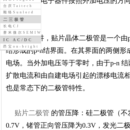
端子，这种电子器件按照外加电压的方
台庆Taitech
性。
顺络Sunlord
二三极管
长电CJ
赛米微尔SEMIWILL
一般来讲，贴片晶体二极管是一个由p
IC AC/DC
昂宝on-bright
结形成的p-n结界面。在其界面的两侧
电场。当外加电压等于零时，由于p-n 
扩散电流和由自建电场引起的漂移电流
也是常态下的二极管特性。
贴片二极管
的管压降：硅二极管（不
0.7V，锗管正向管压降为0.3V，发光