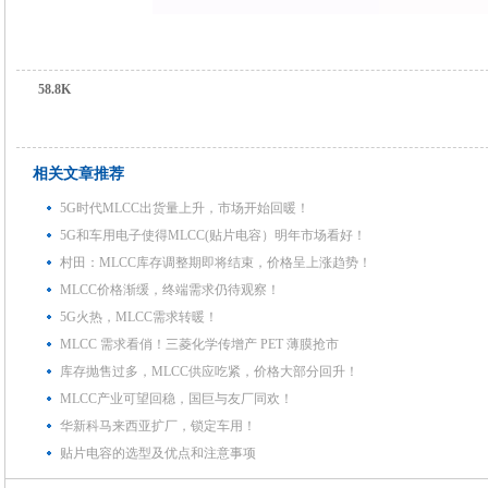
58.8K
相关文章推荐
5G时代MLCC出货量上升，市场开始回暖！
5G和车用电子使得MLCC(贴片电容）明年市场看好！
村田：MLCC库存调整期即将结束，价格呈上涨趋势！
MLCC价格渐缓，终端需求仍待观察！
5G火热，MLCC需求转暖！
MLCC 需求看俏！三菱化学传增产 PET 薄膜抢市
库存抛售过多，MLCC供应吃紧，价格大部分回升！
MLCC产业可望回稳，国巨与友厂同欢！
华新科马来西亚扩厂，锁定车用！
贴片电容的选型及优点和注意事项