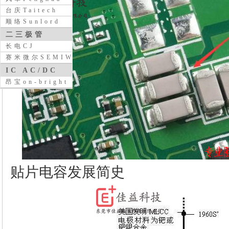
台庆Taitech
顺络Sunlord
二三极管
长电CJ
赛米微尔SEMIWILL
IC AC/DC
昂宝on-bright
贴片电容发展简史