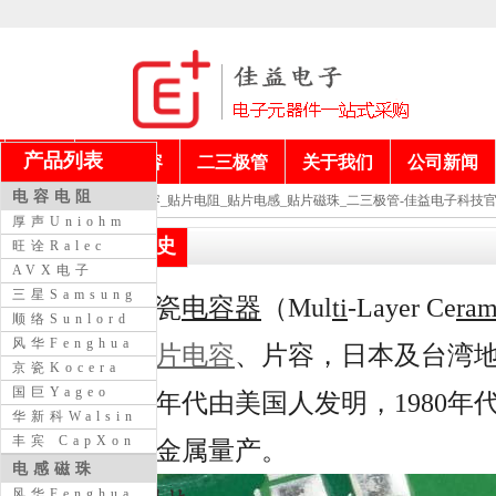
产品列表
首页
电阻电容
二三极管
关于我们
公司新闻
电容电阻
当前位置：
贴片电容_贴片电阻_贴片电感_贴片磁珠_二三极管-佳益电子科技
厚声Uniohm
贴片电容发展简史
旺诠Ralec
AVX电子
三星Samsung
多层片式陶瓷
电容器
（Mul
ti
-Layer Ce
ra
顺络Sunlord
风华Fenghua
——简称
贴片电容
、片容，日本及台湾
京瓷Kocera
国巨Yageo
电容，1960年代由美国人发明，1980
华新科Walsin
丰宾 CapXon
用低成本贱金属量产。
电感磁珠
风华Fenghua