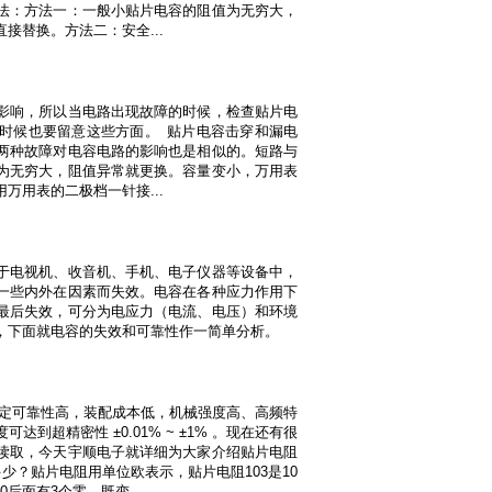
法：方法一：一般小贴片电容的阻值为无穷大，
接替换。方法二：安全...
影响，所以当电路出现故障的时候，检查贴片电
时候也要留意这些方面。 贴片电容击穿和漏电
两种故障对电容电路的影响也是相似的。短路与
为无穷大，阻值异常就更换。容量变小，万用表
万用表的二极档一针接...
于电视机、收音机、手机、电子仪器等设备中，
一些内外在因素而失效。电容在各种应力作用下
最后失效，可分为电应力（电流、电压）和环境
，下面就电容的失效和可靠性作一简单分析。
稳定可靠性高，装配成本低，机械强度高、高频特
到超精密性 ±0.01% ~ ±1% 。现在还有很
读取，今天宇顺电子就详细为大家介绍贴片电阻
少？贴片电阻用单位欧表示，贴片电阻103是10
10后面有3个零，既变...