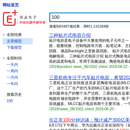
网站首页
搜索到约487项结果，用时1.132284秒
全部结果
三种贴片式电容介绍
贴片电容是电子设备中大量使用的电子元件之一
文章模型
路，能量转换，控制电路等方面，如笔记本、主
下载模型
回路、液晶Backlight之变换器回路。 贴
电解电容。 三种贴片式电容介绍 贴片式陶瓷电
全部时间
高的温度和电压，常用于高频滤波。陶瓷电容看起
一天内
/2019/product news_06/1502.shtml 2019-06-22 -
一周内
一月内
三星机电专注于汽车贴片电容，希望20
三星机电正在加快推进其多层陶瓷电容器(ML
一年内
厂。这个工厂生产的汽车的MLCC贴片电容非常小
发到最终生产的整个生产过程。三星机电在这家
搜索历史
电能存储在电路中，并在需要时发送出去。电子
100
容就越多。MLCC贴片电容有两个主要市场，一个是
/2019/news_06/1501.shtml 2019-06-20 -
任正非
100
分钟访谈：预计减产300亿美
6月17日下午两点，华为总裁任正非在深圳与《