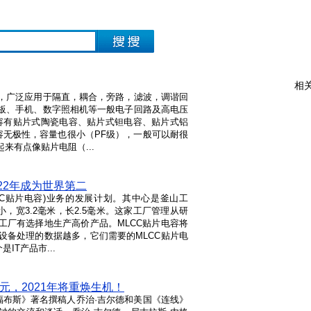
相
，广泛应用于隔直，耦合，旁路，滤波，调谐回
板、手机、数字照相机等一般电子回路及高电压
片式电容有贴片式陶瓷电容、贴片式钽电容、贴片式铝
容无极性，容量也很小（PF级），一般可以耐很
来有点像贴片电阻（...
22年成为世界第二
CC贴片电容)业务的发展计划。其中心是釜山工
，宽3.2毫米，长2.5毫米。这家工厂管理从研
工厂有选择地生产高价产品。MLCC贴片电容将
设备处理的数据越多，它们需要的MLCC贴片电
IT产品市...
元，2021年将重焕生机！
福布斯》著名撰稿人乔治·吉尔德和美国《连线》