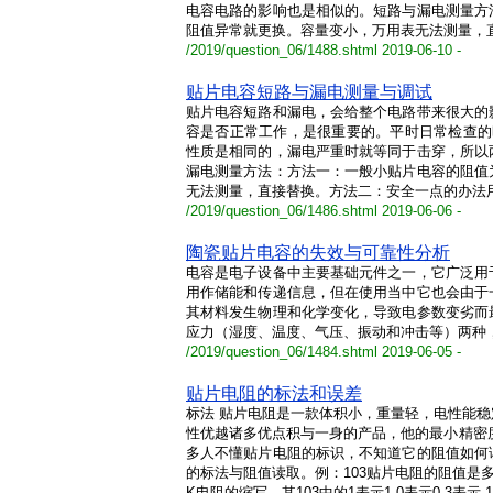
电容电路的影响也是相似的。短路与漏电测量方
阻值异常就更换。容量变小，万用表无法测量，直
/2019/question_06/1488.shtml 2019-06-10 -
贴片电容短路与漏电测量与调试
贴片电容短路和漏电，会给整个电路带来很大的
容是否正常工作，是很重要的。平时日常检查的
性质是相同的，漏电严重时就等同于击穿，所以
漏电测量方法：方法一：一般小贴片电容的阻值
无法测量，直接替换。方法二：安全一点的办法用
/2019/question_06/1486.shtml 2019-06-06 -
陶瓷贴片电容的失效与可靠性分析
电容是电子设备中主要基础元件之一，它广泛用
用作储能和传递信息，但在使用当中它也会由于
其材料发生物理和化学变化，导致电参数变劣而
应力（湿度、温度、气压、振动和冲击等）两种
/2019/question_06/1484.shtml 2019-06-05 -
贴片电阻的标法和误差
标法 贴片电阻是一款体积小，重量轻，电性能
性优越诸多优点积与一身的产品，他的最小精密度可达
多人不懂贴片电阻的标识，不知道它的阻值如何
的标法与阻值读取。例：103贴片电阻的阻值是多
K电阻的缩写，其103中的1表示1 0表示0 3表示 