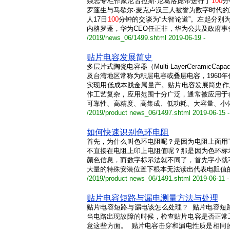
杂志专栏作家尼古拉斯·尼葛洛庞帝进行了
100
分
罗蓬生与马歇尔·麦克卢汉三人被誉为数字时代
人17日
100
分钟的交谈为“大智论道”。左起分别为
内格罗蓬，华为CEO任正非，华为公共及政府事务
/2019/news_06/1499.shtml 2019-06-19 -
贴片电容发展简史
多层片式陶瓷电容器（Multi-LayerCeramicC
及台湾地区常称为积层电容或叠层电容，1960年
实现用低成本贱金属量产。贴片电容发展简史作
作工艺复杂，应用范围十分广泛，通常被应用于
可靠性、高精度、高集成、低功耗、大容量、小体积
/2019/product news_06/1497.shtml 2019-06-15 -
如何快速识别色环电阻
首先，为什么叫色环电阻呢？是因为电阻上面用
不直接在电阻上印上电阻值呢？那是因为色环标
颜色信息，而数字标示法就不同了，首先字小就
大量的特殊安装位置下根本无法读出代表电阻值
/2019/product news_06/1491.shtml 2019-06-11 -
贴片电容短路与漏电测量方法与处理
贴片电容短路与漏电该怎么处理？ 贴片电容短
当电路出现故障的时候，检查贴片电容是否正常
意这些方面。 贴片电容击穿和漏电性质是相同