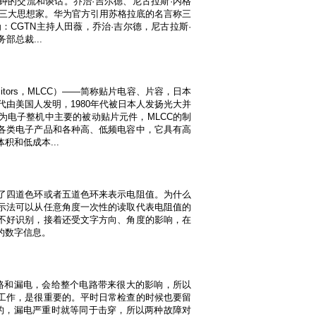
钟的交流和谈话。乔治·吉尔德、尼古拉斯·内格
的三大思想家。华为官方引用苏格拉底的名言称三
：CGTN主持人田薇，乔治·吉尔德，尼古拉斯·
部总裁...
apacitors，MLCC）——简称贴片电容、片容，日本
代由美国人发明，1980年代被日本人发扬光大并
为电子整机中主要的被动贴片元件，MLCC的制
各类电子产品和各种高、低频电容中，它具有高
和低成本...
了四道色环或者五道色环来表示电阻值。为什么
示法可以从任意角度一次性的读取代表电阻值的
不好识别，接着还受文字方向、角度的影响，在
的数字信息。
路和漏电，会给整个电路带来很大的影响，所以
工作，是很重要的。平时日常检查的时候也要留
的，漏电严重时就等同于击穿，所以两种故障对